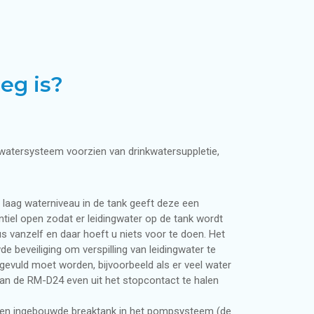
r bedrijven en projecten
men
eg is?
woning
enwatersysteem voorzien van drinkwatersuppletie,
te laag waterniveau in de tank geeft deze een
iel open zodat er leidingwater op de tank wordt
s vanzelf en daar hoeft u niets voor te doen. Het
 beveiliging om verspilling van leidingwater te
jgevuld moet worden, bijvoorbeeld als er veel water
 van de RM-D24 even uit het stopcontact te halen
a een ingebouwde breaktank in het pompsysteem (de