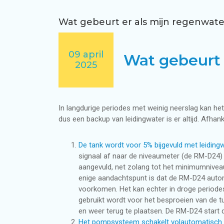
Terugverdientijd regenwatersysteem i
Subsidie voor grijswatersysteem in wo
Regenwatertanks
Wat gebeurt er als mijn regenwate
Regenwaterpompsystemen
09 april
Wat gebeurt 
2025
Besturingssystemen voor regenwater
In langdurige periodes met weinig neerslag kan he
dus een backup van leidingwater is er altijd. Afhan
Duurzaam wateradvies
De tank wordt voor 5% bijgevuld met leiding
signaal af naar de niveaumeter (de RM-D24)
aangevuld, net zolang tot het minimumniveau
enige aandachtspunt is dat de RM-D24 automa
voorkomen. Het kan echter in droge periodes 
gebruikt wordt voor het besproeien van de tu
en weer terug te plaatsen. De RM-D24 start
Het pompsysteem schakelt volautomatisch o