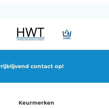
ijblijvend contact op!
Keurmerken