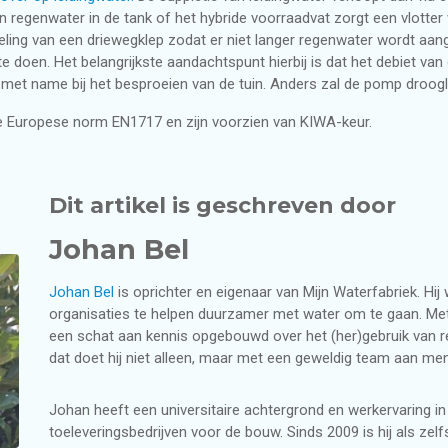
aan regenwater in de tank of het hybride voorraadvat zorgt een vlotter
ing van een driewegklep zodat er niet langer regenwater wordt aang
te doen. Het belangrijkste aandachtspunt hierbij is dat het debiet va
met name bij het besproeien van de tuin. Anders zal de pomp drooglo
 Europese norm EN1717 en zijn voorzien van KIWA-keur.
Dit artikel is geschreven door
Johan Bel
Johan Bel
is oprichter en eigenaar van Mijn Waterfabriek. Hi
organisaties te helpen duurzamer met water om te gaan. Met 
een schat aan kennis opgebouwd over het (her)gebruik van reg
dat doet hij niet alleen, maar met een geweldig team aan men
Johan heeft een universitaire achtergrond en werkervaring i
toeleveringsbedrijven voor de bouw. Sinds 2009 is hij als zel