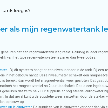
n woning
ning
Regenwatersysteem voo
Regenwaterfilters
rtank leeg is?
Regenwaterfiltersyste
er als mijn regenwatertank le
Waterdistributie in de 
t gebeuren dat een regenwatertank leeg raakt. Gelukkig is ieder reg
kelijk van het type regenwatersysteem zijn er dan twee opties.
water
. Bij dit systeem hangt er een niveausensor in de tank. Bij een 
 die in het gebouw hangt. Deze niveaumeter schakelt een magneetvent
 is bereikt, dan wordt het magneetventiel weer gesloten. Dat gaat du
tisch het magneetventiel na 2 uur uitschakelt. Dat is een ingebouwde
gebeuren dat zelfs na 2 uur suppletie er nog steeds leidingwater bi
in. In dat geval kunt u de suppletie weer aanzetten door de stekker
 dan opnieuw op.
ver op leidingwater.
De suppletie van leidingwater verloopt dan vi