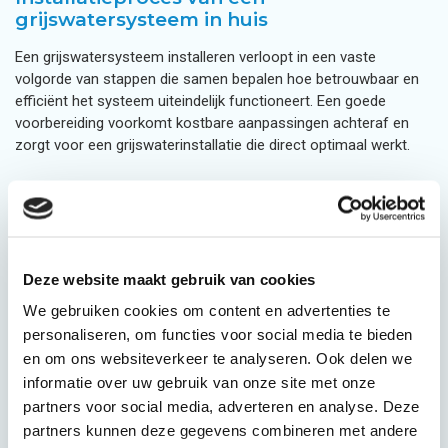
grijswatersysteem in huis
Een grijswatersysteem installeren verloopt in een vaste
volgorde van stappen die samen bepalen hoe betrouwbaar en
efficiënt het systeem uiteindelijk functioneert. Een goede
voorbereiding voorkomt kostbare aanpassingen achteraf en
zorgt voor een grijswaterinstallatie die direct optimaal werkt.
Hoe verlopen de technische inspectie en
scheiding van leidingen in een woning?
De installatie van een grijswatersysteem begint met een
Deze website maakt gebruik van cookies
grondige technische inspectie van het bestaande leidingwerk in
jouw woning. Een installateur brengt in kaart welke
We gebruiken cookies om content en advertenties te
afvoerleidingen geschikt zijn om grijswater op te vangen en
personaliseren, om functies voor social media te bieden
welke aanpassingen nodig zijn om grijswater te scheiden van
en om ons websiteverkeer te analyseren. Ook delen we
zwart water.
informatie over uw gebruik van onze site met onze
partners voor social media, adverteren en analyse. Deze
De scheiding van grijswater en zwart water is in Nederland
partners kunnen deze gegevens combineren met andere
technisch en wettelijk verplicht volgens de NEN 1006-norm.