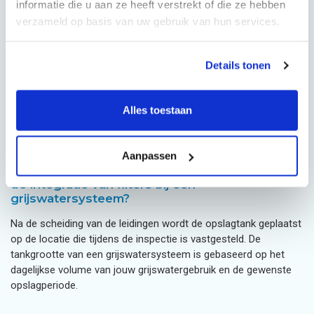
informatie die u aan ze heeft verstrekt of die ze hebben
Grijswater van douche, bad en wastafel mag nooit worden
verzameld op basis van uw gebruik van hun services.
vermengd met toiletwater, omdat dit de drinkwaterkwaliteit in
gevaar brengt en niet voldoet aan de wettelijke eisen voor
drinkwaterinstallaties.
Details tonen
Bij bestaande woningen bepaalt de toegankelijkheid van de
Alles toestaan
afvoerleidingen in vloeren en wanden hoeveel aanpassingen
aan de leidingen de installateur moet doen.
Aanpassen
Hoe verlopen de plaatsing van opslagtanks en
de integratie van filters bij een
grijswatersysteem?
Na de scheiding van de leidingen wordt de opslagtank geplaatst
op de locatie die tijdens de inspectie is vastgesteld. De
tankgrootte van een grijswatersysteem is gebaseerd op het
dagelijkse volume van jouw grijswatergebruik en de gewenste
opslagperiode.