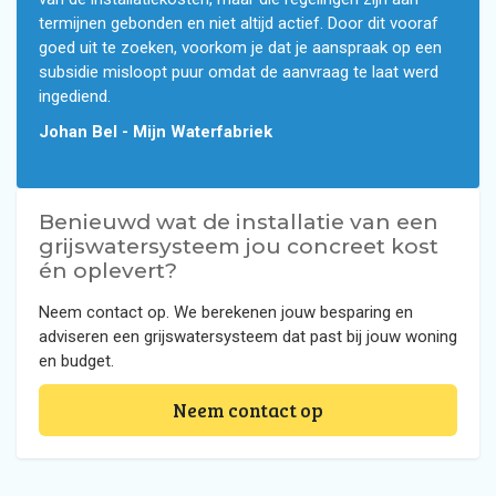
termijnen gebonden en niet altijd actief. Door dit vooraf
goed uit te zoeken, voorkom je dat je aanspraak op een
subsidie misloopt puur omdat de aanvraag te laat werd
ingediend.
Johan Bel - Mijn Waterfabriek
Benieuwd wat de installatie van een
grijswatersysteem jou concreet kost
én oplevert?
Neem contact op. We berekenen jouw besparing en
adviseren een grijswatersysteem dat past bij jouw woning
en budget.
Neem contact op