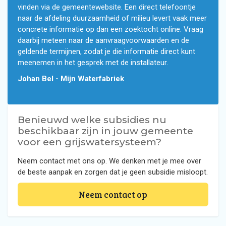
vinden via de gemeentewebsite. Een direct telefoontje
naar de afdeling duurzaamheid of milieu levert vaak meer
concrete informatie op dan een zoektocht online. Vraag
daarbij meteen naar de aanvraagvoorwaarden en de
geldende termijnen, zodat je die informatie direct kunt
meenemen in het gesprek met de installateur.
Johan Bel - Mijn Waterfabriek
Benieuwd welke subsidies nu
beschikbaar zijn in jouw gemeente
voor een grijswatersysteem?
Neem contact met ons op. We denken met je mee over
de beste aanpak en zorgen dat je geen subsidie misloopt.
Neem contact op