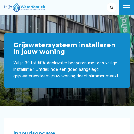
Grijswatersysteem installeren
in jouw woning
Wil je 30 tot 50% drinkwater besparen met een veilige
installatie? Ontdek hoe een goed aangelegd
grijswatersysteem jouw woning direct slimmer maakt.
Inhoudsopgave