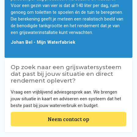
Voor een gezin van vier is dat al 140 liter per dag, ruim
genoeg om toiletten te spoelen én de tuin te beregenen.
Die berekening geeft je meteen een realistisch beeld van
de benodigde tankgrootte en het rendement dat je van
een grijswaterinstallatie kunt verwachten.
Johan Bel - Mijn Waterfabriek
Op zoek naar een grijswatersysteem
dat past bij jouw situatie en direct
rendement oplevert?
Vraag een vrijblijvend adviesgesprek aan. We brengen
jouw situatie in kaart en adviseren een systeem dat het
beste past bij jouw waterverbruik en budget.
Neem contact op