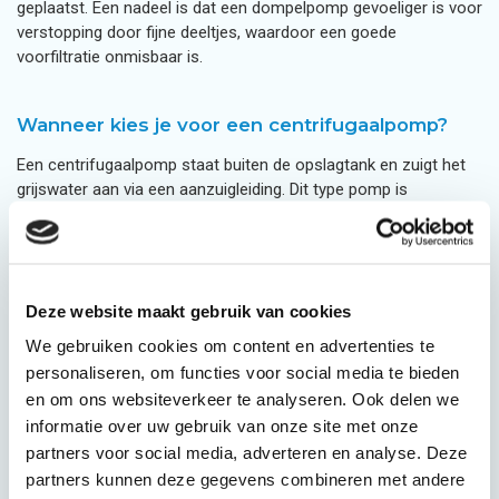
geplaatst. Een nadeel is dat een dompelpomp gevoeliger is voor
verstopping door fijne deeltjes, waardoor een goede
voorfiltratie onmisbaar is.
Wanneer kies je voor een centrifugaalpomp?
Een centrifugaalpomp staat buiten de opslagtank en zuigt het
grijswater aan via een aanzuigleiding. Dit type pomp is
robuuster, krachtiger en beter geschikt voor grotere debieten.
Ook is een centrifugaalpomp een goede keuze wanneer
grijswater over een grotere afstand of naar een hoger gelegen
verdieping moet worden gepompt.
Deze website maakt gebruik van cookies
Daarnaast zijn centrifugaalpompen geschikt voor huishoudens
We gebruiken cookies om content en advertenties te
met een hoog dagelijks grijswaterverbruik. Ook is het
personaliseren, om functies voor social media te bieden
onderhoud van dit type pomp eenvoudig omdat alle onderdelen
en om ons websiteverkeer te analyseren. Ook delen we
direct bereikbaar zijn zonder de tank te openen.
informatie over uw gebruik van onze site met onze
partners voor social media, adverteren en analyse. Deze
partners kunnen deze gegevens combineren met andere
Hoe kies je de juiste grijswaterpomp voor jouw