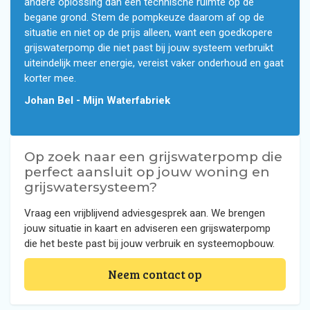
andere oplossing dan een technische ruimte op de
begane grond. Stem de pompkeuze daarom af op de
situatie en niet op de prijs alleen, want een goedkopere
grijswaterpomp die niet past bij jouw systeem verbruikt
uiteindelijk meer energie, vereist vaker onderhoud en gaat
korter mee.
Johan Bel - Mijn Waterfabriek
Op zoek naar een grijswaterpomp die
perfect aansluit op jouw woning en
grijswatersysteem?
Vraag een vrijblijvend adviesgesprek aan. We brengen
jouw situatie in kaart en adviseren een grijswaterpomp
die het beste past bij jouw verbruik en systeemopbouw.
Neem contact op