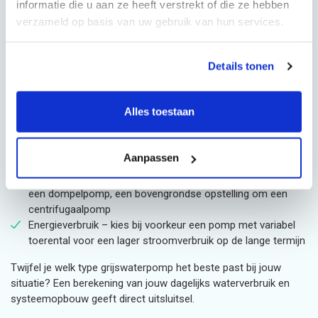
informatie die u aan ze heeft verstrekt of die ze hebben
woning?
verzameld op basis van uw gebruik van hun services.
De prestaties van een grijswatersysteem staan of vallen met de
pomp die jij kiest en die keuze draait om vier bepalende
factoren.
Details tonen
Debiet – kies een pomp waarvan de capaciteit in liters per
Alles toestaan
uur aansluit op het dagelijkse grijswaterverbruik van jouw
huishouden
Opvoerhoogte – bepaal het hoogteverschil tussen de pomp
Aanpassen
en het hoogste hergebruikpunt in jouw woning
Plaatsing – een ondergrondse of inpandige tank vraagt om
een dompelpomp, een bovengrondse opstelling om een
centrifugaalpomp
Energieverbruik – kies bij voorkeur een pomp met variabel
toerental voor een lager stroomverbruik op de lange termijn
Twijfel je welk type grijswaterpomp het beste past bij jouw
situatie? Een berekening van jouw dagelijks waterverbruik en
systeemopbouw geeft direct uitsluitsel.