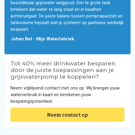
beschikbaar grijswater weggooit. Een te grote tank
betekent dat water te lang staat en in kwaliteit
achteruitgaat. De juiste balans tussen pompcapaciteit en
tankvolume bepaalt wat je systeem op jaarbasis werkelijk
bespaart.
Johan Bel - Mijn Waterfabriek
Tot 40% meer drinkwater besparen
door de juiste toepassingen aan je
grijswaterpomp te koppelen?
Neem vrijblijvend contact met ons op. Wij brengen jouw
waterverbruik in kaart en berekenen jouw
besparingspotentieel.
Neem contact op