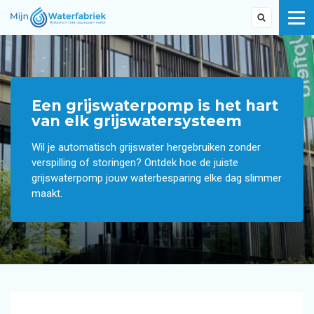
Een grijswaterpomp is het hart
van elk grijswatersysteem
Wil je automatisch grijswater hergebruiken zonder
verspilling of storingen? Ontdek hoe de juiste
grijswaterpomp jouw waterbesparing elke dag slimmer
maakt.