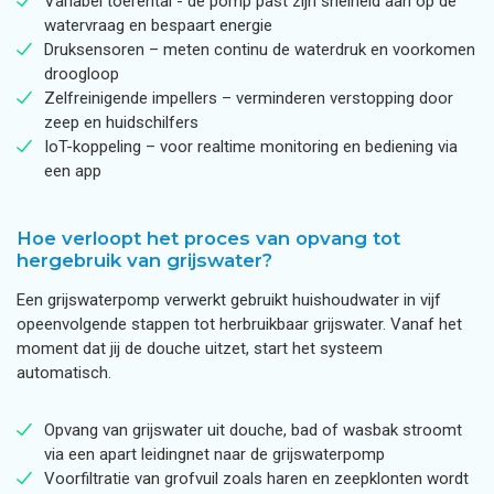
Variabel toerental - de pomp past zijn snelheid aan op de
watervraag en bespaart energie
Druksensoren – meten continu de waterdruk en voorkomen
droogloop
Zelfreinigende impellers – verminderen verstopping door
zeep en huidschilfers
IoT-koppeling – voor realtime monitoring en bediening via
een app
Hoe verloopt het proces van opvang tot
hergebruik van grijswater?
Een grijswaterpomp verwerkt gebruikt huishoudwater in vijf
opeenvolgende stappen tot herbruikbaar grijswater. Vanaf het
moment dat jij de douche uitzet, start het systeem
automatisch.
Opvang van grijswater uit douche, bad of wasbak stroomt
via een apart leidingnet naar de grijswaterpomp
Voorfiltratie van grofvuil zoals haren en zeepklonten wordt