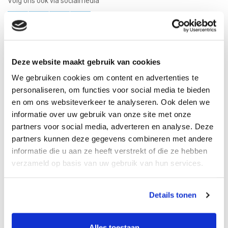
Volg ons ook via socialmedia
Onze systemen
Deze website maakt gebruik van cookies
Productaanbod
We gebruiken cookies om content en advertenties te
personaliseren, om functies voor social media te bieden
Projecten
en om ons websiteverkeer te analyseren. Ook delen we
Kennisbank
informatie over uw gebruik van onze site met onze
partners voor social media, adverteren en analyse. Deze
Nieuws
partners kunnen deze gegevens combineren met andere
informatie die u aan ze heeft verstrekt of die ze hebben
Informatie
verzameld op basis van uw gebruik van hun services.
Leveringsvoorwaarden
Details tonen
KvK Zwolle: 60845740
BTW nr.: NL8540.85.130.B01
Alles toestaan