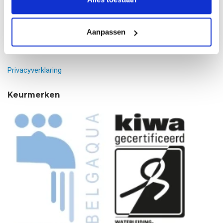
Rabobank: NL08 RABO 0184173132
Aanpassen
Copyright 2024 Mijn Waterfabriek B.V. Alle rechten
voorbehouden
Privacyverklaring
Keurmerken