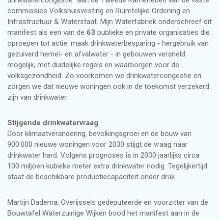
drinkwatercongestie” aan de Tweede Kamerleden van de vaste
commissies Volkshuisvesting en Ruimtelijke Ordening en
Infrastructuur & Waterstaat. Mijn Waterfabriek onderschreef dit
manifest als een van de
63
publieke en private organisaties die
oproepen tot actie: maak drinkwaterbesparing - hergebruik van
gezuiverd hemel- en afvalwater - in gebouwen versneld
mogelijk, met duidelijke regels en waarborgen voor de
volksgezondheid. Zo voorkomen we drinkwatercongestie en
zorgen we dat nieuwe woningen ook in de toekomst verzekerd
zijn van drinkwater.
Stijgende drinkwatervraag
Door klimaatverandering, bevolkingsgroei en de bouw van
900.000 nieuwe woningen voor 2030 stijgt de vraag naar
drinkwater hard. Volgens prognoses is in 2030 jaarlijks circa
100 miljoen kubieke meter extra drinkwater nodig. Tegelijkertijd
staat de beschikbare productiecapaciteit onder druk.
Martijn Dadema, Overijssels gedeputeerde en voorzitter van de
Bouwtafel Waterzuinige Wijken bood het manifest aan in de