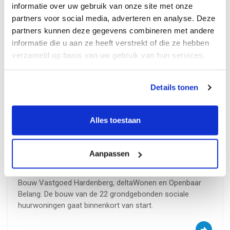
informatie over uw gebruik van onze site met onze
partners voor social media, adverteren en analyse. Deze
Regenwatersysteem van Mijn
partners kunnen deze gegevens combineren met andere
Waterfabriek toegepast in De Wilde
informatie die u aan ze heeft verstrekt of die ze hebben
Kievitsbloem in De Tippe
verzameld op basis van uw gebruik van hun services.
13 april 2026
In de nieuwe woonbuurt De Wilde Kievitsbloem in De
Details tonen
Tippe (Zwolle) wordt een innovatieve stap gezet in
duurzaam watergebruik. Mijn Waterfabriek levert hier het
regenwatersysteem waarmee in 22 sociale huurwoningen
Alles toestaan
de toiletten worden doorgespoeld met gefilterd
regenwater. Daarmee wordt structureel drinkwater
bespaard en bijgedragen aan een toekomstbestendige
Aanpassen
woonomgeving.De ontwikkeling van De Wilde
Kievitsbloem is een samenwerking tussen Ter Steege
Bouw Vastgoed Hardenberg, deltaWonen en Openbaar
Belang. De bouw van de 22 grondgebonden sociale
huurwoningen gaat binnenkort van start.