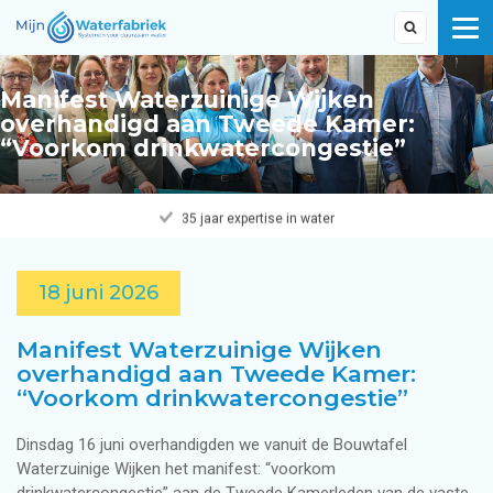
Manifest Waterzuinige Wijken
overhandigd aan Tweede Kamer:
“Voorkom drinkwatercongestie”
35 jaar expertise in water
18 juni 2026
Manifest Waterzuinige Wijken
overhandigd aan Tweede Kamer:
“Voorkom drinkwatercongestie”
Dinsdag 16 juni overhandigden we vanuit de Bouwtafel
Waterzuinige Wijken het manifest: “voorkom