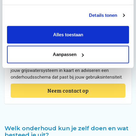
te denken, maar je bent blij wanneer je het gedaan hebt.
Johan Bel - Mijn Waterfabriek
Details tonen
Alles toestaan
Wil je een betrouwbaar
grijswatersysteem dat jaar na jaar
probleemloos blijft werken?
Aanpassen
Neem contact met ons op. We brengen de staat van
jouw grijswatersysteem in kaart en adviseren een
onderhoudsschema dat past bij jouw gebruiksintensiteit.
Neem contact op
Welk onderhoud kun je zelf doen en wat
besteed je uit?