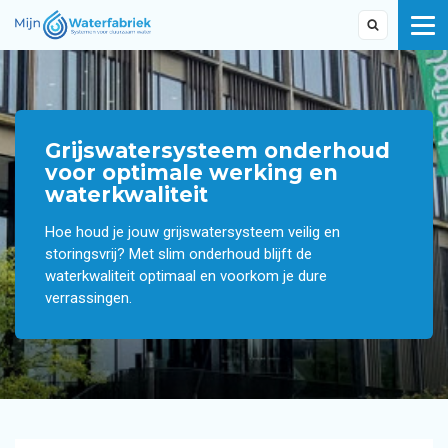
Grijswatersysteem onderhoud
voor optimale werking en
waterkwaliteit
Hoe houd je jouw grijswatersysteem veilig en
storingsvrij? Met slim onderhoud blijft de
waterkwaliteit optimaal en voorkom je dure
verrassingen.