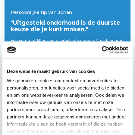
Persoonlijke tip van Johan
"Uitgesteld onderhoud is de duurste
keuze die je kunt maken."
Een verstopt filter, een overbelaste pomp of bacteriegroei
in de opslagtank ontstaan niet van de ene op de andere
dag. Deze problemen bouwen zich langzaam op, precies
in de periode dat het systeem stilletjes doorwerkt en je er
geen omkijken naar hebt. Dat is het moment waarop
Deze website maakt gebruik van cookies
kleine verwaarlozing grote gevolgen krijgt.
We gebruiken cookies om content en advertenties te
Een membraanfilter dat op tijd vervangen wordt kost je
personaliseren, om functies voor social media te bieden
tussen de €150 en €400. Maar wacht je te lang, dan
en om ons websiteverkeer te analyseren. Ook delen we
betaal je ook voor een nieuwe pomp, noodreparaties en
informatie over uw gebruik van onze site met onze
de drinkwaterrekening die oploopt zolang het
partners voor social media, adverteren en analyse. Deze
grijswatersysteem stilligt.
partners kunnen deze gegevens combineren met andere
De slimste zet is om een vervangingsschema bij te
informatie die u aan ze heeft verstrekt of die ze hebben
houden. Schrijf dit op en zet een herinnering in je telefoon
verzameld op basis van uw gebruik van hun services.
en behandel het zoals een APK-keuring. Niet leuk om aan