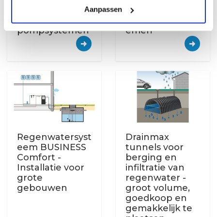
Storingsmelder
Monitoring
Aanpassen
MWF SMG voor
regenwatersyst
pompsystemen
emen
Regenwatersyst
Drainmax
eem BUSINESS
tunnels voor
Comfort -
berging en
Installatie voor
infiltratie van
grote
regenwater -
gebouwen
groot volume,
goedkoop en
gemakkelijk te