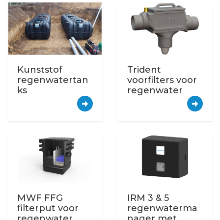
Kunststof
Trident
regenwatertan
voorfilters voor
ks
regenwater
MWF FFG
IRM 3 & 5
filterput voor
regenwaterma
regenwater
nager met