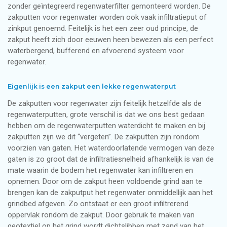
zonder geïntegreerd regenwaterfilter gemonteerd worden. De
zakputten voor regenwater worden ook vaak infiltratieput of
zinkput genoemd. Feitelijk is het een zeer oud principe, de
zakput heeft zich door eeuwen heen bewezen als een perfect
waterbergend, bufferend en afvoerend systeem voor
regenwater.
Eigenlijk is een zakput een lekke regenwaterput
De zakputten voor regenwater zijn feitelijk hetzelfde als de
regenwaterputten, grote verschil is dat we ons best gedaan
hebben om de regenwaterputten waterdicht te maken en bij
zakputten zijn we dit “vergeten”. De zakputten zijn rondom
voorzien van gaten. Het waterdoorlatende vermogen van deze
gaten is zo groot dat de infiltratiesnelheid afhankelijk is van de
mate waarin de bodem het regenwater kan infiltreren en
opnemen. Door om de zakput heen voldoende grind aan te
brengen kan de zakputput het regenwater onmiddellijk aan het
grindbed afgeven. Zo ontstaat er een groot infiltrerend
oppervlak rondom de zakput. Door gebruik te maken van
geotextiel op het grind wordt dichtslibben met zand van het