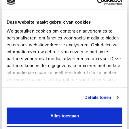
Deze website maakt gebruik van cookies
We gebruiken cookies om content en advertenties te
SafeWater
Waterdistributie
personaliseren, om functies voor social media te bieden
systeem MWF
plaat MWF WV -
en om ons websiteverkeer te analyseren. Ook delen we
SW40 RO -
verdeling
informatie over uw gebruik van onze site met onze
voorfiltratie
drinkwater,
partners voor social media, adverteren en analyse. Deze
voor demiwater
regenwater en
grijswater naar
partners kunnen deze gegevens combineren met andere
tappunten
informatie die u aan ze heeft verstrekt of die ze hebben
verzameld op basis van uw gebruik van hun services.
Details tonen
Alles toestaan