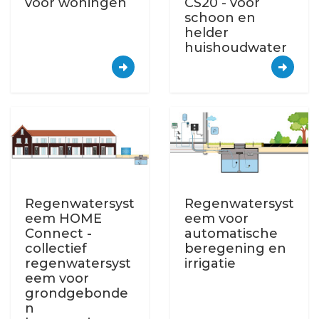
voor woningen
CS20 - voor
schoon en
helder
huishoudwater
Regenwatersyst
Regenwatersyst
eem HOME
eem voor
Connect -
automatische
collectief
beregening en
regenwatersyst
irrigatie
eem voor
grondgebonde
n