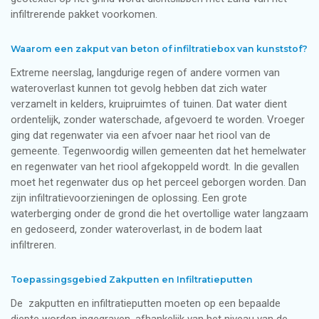
infiltrerende pakket voorkomen.
Waarom een zakput van beton of infiltratiebox van kunststof?
Extreme neerslag, langdurige regen of andere vormen van
wateroverlast kunnen tot gevolg hebben dat zich water
verzamelt in kelders, kruipruimtes of tuinen. Dat water dient
ordentelijk, zonder waterschade, afgevoerd te worden. Vroeger
ging dat regenwater via een afvoer naar het riool van de
gemeente. Tegenwoordig willen gemeenten dat het hemelwater
en regenwater van het riool afgekoppeld wordt. In die gevallen
moet het regenwater dus op het perceel geborgen worden. Dan
zijn infiltratievoorzieningen de oplossing. Een grote
waterberging onder de grond die het overtollige water langzaam
en gedoseerd, zonder wateroverlast, in de bodem laat
infiltreren.
Toepassingsgebied Zakputten en Infiltratieputten
De zakputten en infiltratieputten moeten op een bepaalde
diepte worden ingegraven, afhankelijk van het niveau van de