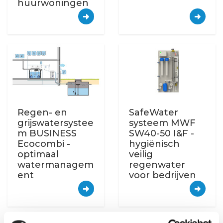
huurwoningen
Regen- en
SafeWater
grijswatersystee
systeem MWF
m BUSINESS
SW40-50 I&F -
Ecocombi -
hygiënisch
optimaal
veilig
watermanagem
regenwater
ent
voor bedrijven