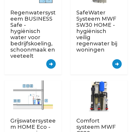
Regenwatersyst
SafeWater
eem BUSINESS
Systeem MWF
Safe -
SW30 HOME -
hygiënisch
hygiënisch
water voor
veilig
bedrijfskoeling,
regenwater bij
schoonmaak en
woningen
veeteelt
Grijswatersystee
Comfort
m HOME Eco -
systeem MWF