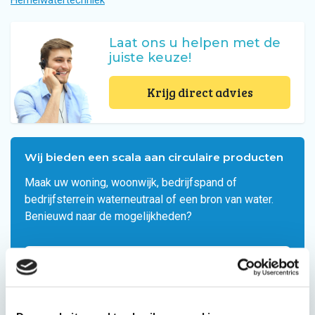
Laat ons u helpen met de
juiste keuze!
Krijg direct advies
Wij bieden een scala aan circulaire producten
Maak uw woning, woonwijk, bedrijfspand of
bedrijfsterrein waterneutraal of een bron van water.
Benieuwd naar de mogelijkheden?
Bekijk onze producten