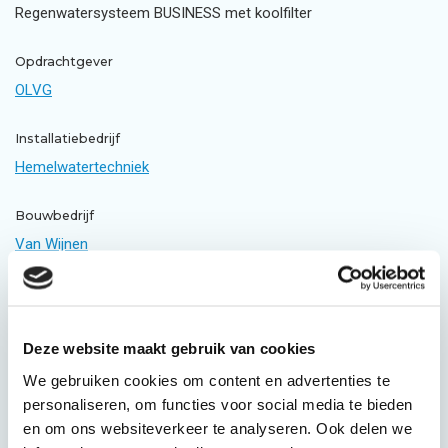
Regenwatersysteem BUSINESS met koolfilter
Opdrachtgever
OLVG
Installatiebedrijf
Hemelwatertechniek
Bouwbedrijf
Van Wijnen
Laat ons u helpen met de
juiste keuze!
Deze website maakt gebruik van cookies
Krijg direct advies
We gebruiken cookies om content en advertenties te
personaliseren, om functies voor social media te bieden
en om ons websiteverkeer te analyseren. Ook delen we