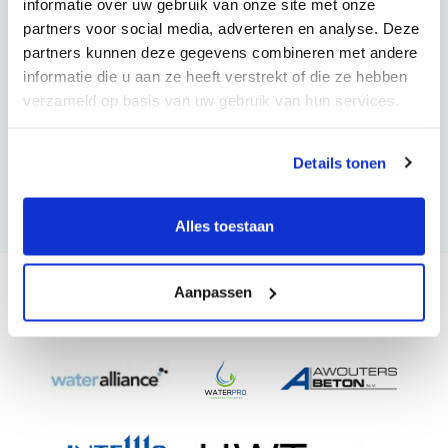
informatie over uw gebruik van onze site met onze
Wij bieden een scala aan circulaire producten
partners voor social media, adverteren en analyse. Deze
partners kunnen deze gegevens combineren met andere
Maak uw woning, woonwijk, bedrijfspand of
informatie die u aan ze heeft verstrekt of die ze hebben
bedrijfsterrein waterneutraal of een bron van water.
verzameld op basis van uw gebruik van hun services.
Benieuwd naar de mogelijkheden?
Details tonen
Bekijk onze producten
Alles toestaan
Onze partners
Aanpassen