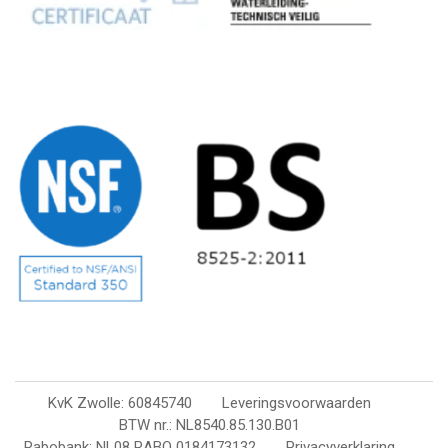
KvK Zwolle: 60845740
Leveringsvoorwaarden
BTW nr.: NL8540.85.130.B01
Rabobank: NL08 RABO 0184173132
Privacyverklaring