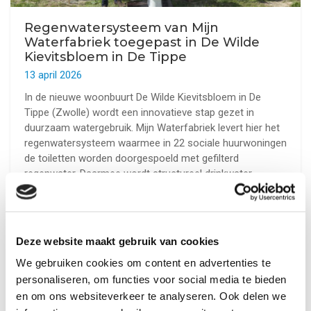
Regenwatersysteem van Mijn
Waterfabriek toegepast in De Wilde
Kievitsbloem in De Tippe
13 april 2026
In de nieuwe woonbuurt De Wilde Kievitsbloem in De
Tippe (Zwolle) wordt een innovatieve stap gezet in
duurzaam watergebruik. Mijn Waterfabriek levert hier het
regenwatersysteem waarmee in 22 sociale huurwoningen
de toiletten worden doorgespoeld met gefilterd
regenwater. Daarmee wordt structureel drinkwater
bespaard en bijgedragen aan een toekomstbestendige
woonomgeving.De ontwikkeling van De Wilde
Kievitsbloem is een samenwerking tussen Ter Steege
Bouw Vastgoed Hardenberg, deltaWonen en Openbaar
Deze website maakt gebruik van cookies
Belang. De bouw van de 22 grondgebonden sociale
We gebruiken cookies om content en advertenties te
huurwoningen gaat binnenkort van start.
personaliseren, om functies voor social media te bieden
en om ons websiteverkeer te analyseren. Ook delen we