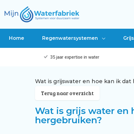
Home
Regenwatersystemen
Gri
35 jaar expertise in water
Regenwatersysteem voor particulieren
Kosten grijswatersysteem woning
Regenwatersystemen voor particuliere
Wat is grijswater en hoe kan ik da
Terug naar overzicht
Regenwatersysteem aanleggen in won
Grijswatersysteem installeren in wonin
Regenwatersystemen voor bouw- & inst
Wat is grijs water en 
hergebruiken?
Subsidiemogelijkheden regenwatersy
Grijswatersysteem voor woning
Grijswatersystemen voor bouwprofessi