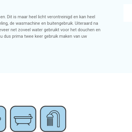
n woning
ning
Regenwatersysteem voo
Regenwaterfilters
n. Dit is maar heel licht verontreinigd en kan heel
ling, de wasmachine en buitengebruik. Uiteraard na
Regenwaterfiltersyste
geveer net zoveel water gebruikt voor het douchen en
 u dus prima twee keer gebruik maken van uw
Waterdistributie in de 