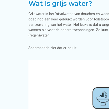
Wat is grijs water?
Terugverdientijd regenwatersysteem i
Subsidie voor grijswatersysteem in wo
Regenwatertanks
Grijswater is het 'afvalwater' van douchen en wasse
goed nog een keer gebruikt worden voor toiletspoe
Regenwaterpompsystemen
een zuivering van het water. Het leuke is dat u on
wassen als voor de andere toepassingen. Zo kunt
(regen)water.
Besturingssystemen voor regenwater
Schematisch ziet dat er zo uit:
Duurzaam wateradvies