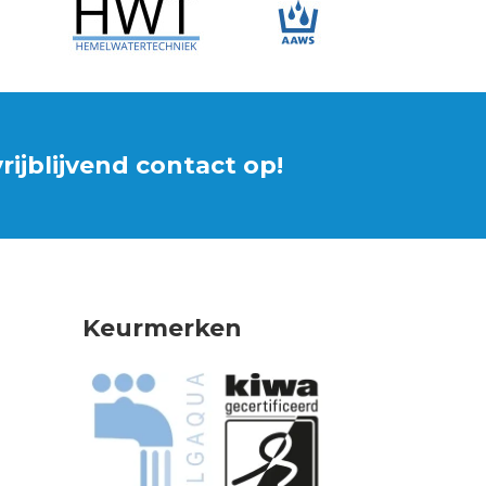
ijblijvend contact op!
Keurmerken