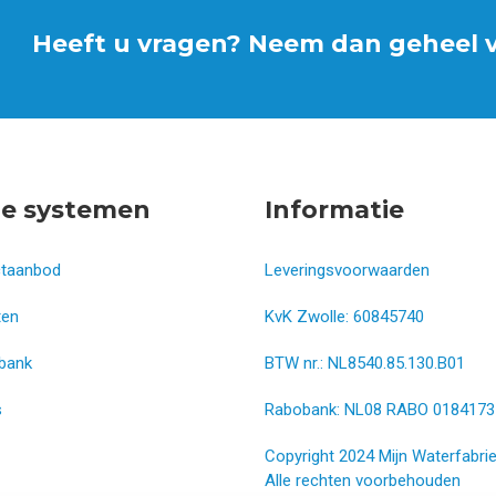
Heeft u vragen? Neem dan geheel vr
e systemen
Informatie
ctaanbod
Leveringsvoorwaarden
ten
KvK Zwolle: 60845740
bank
BTW nr.: NL8540.85.130.B01
s
Rabobank: NL08 RABO 0184173
Copyright 2024 Mijn Waterfabrie
Alle rechten voorbehouden