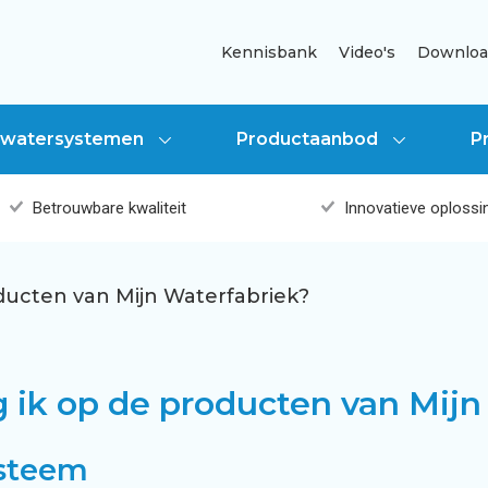
Kennisbank
Video's
Downloa
jswatersystemen
Productaanbod
P
Betrouwbare kwaliteit
Innovatieve oplossi
n
Kosten regenwatersys
Grijswatersysteem voor 
Regenwatersystemen vo
oducten van Mijn Waterfabriek?
ing
g
allatiebedrijven
Automatisch regenwat
Grijswaterpomp voor w
Regenwatersystemen voo
g ik op de producten van Mij
steem voor woning
onals
Regenwatersysteem voor
Onderhoud van grijswa
Bergen en infiltreren v
ysteem