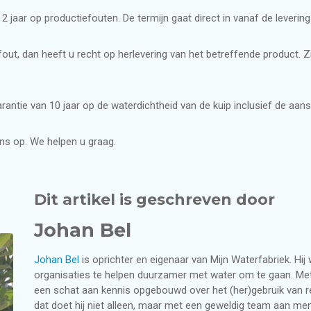
 2 jaar op productiefouten. De termijn gaat direct in vanaf de lever
n woning
ning
Regenwatersysteem voo
Regenwaterfilters
out, dan heeft u recht op herlevering van het betreffende product. Z
Regenwaterfiltersyste
ntie van 10 jaar op de waterdichtheid van de kuip inclusief de aansl
Waterdistributie in de 
s op. We helpen u graag.
Dit artikel is geschreven door
Johan Bel
Johan Bel
is oprichter en eigenaar van Mijn Waterfabriek. Hi
organisaties te helpen duurzamer met water om te gaan. Met 
een schat aan kennis opgebouwd over het (her)gebruik van reg
dat doet hij niet alleen, maar met een geweldig team aan men