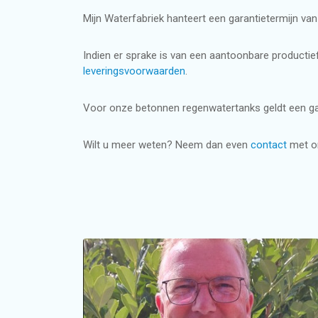
Mijn Waterfabriek hanteert een garantietermijn van
Terugverdientijd regenwatersysteem i
Subsidie voor grijswatersysteem in wo
Regenwatertanks
Indien er sprake is van een aantoonbare productief
Regenwaterpompsystemen
leveringsvoorwaarden
.
Voor onze betonnen regenwatertanks geldt een gara
Besturingssystemen voor regenwater
Wilt u meer weten? Neem dan even
contact
met on
Duurzaam wateradvies