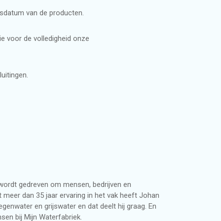
ingsdatum van de producten.
r bedrijven en projecten
ie voor de volledigheid onze
men
uitingen.
woning
j wordt gedreven om mensen, bedrijven en
meer dan 35 jaar ervaring in het vak heeft Johan
enwater en grijswater en dat deelt hij graag. En
sen bij Mijn Waterfabriek.