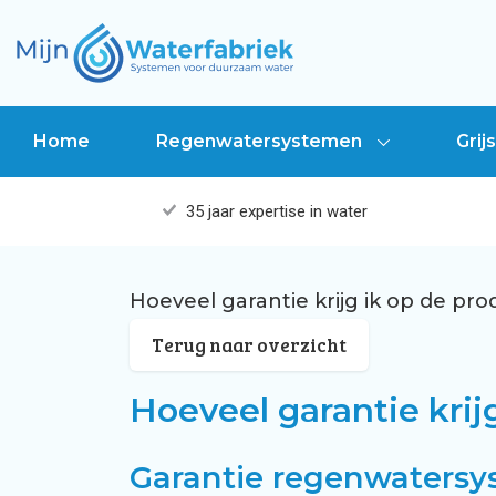
Home
Regenwatersystemen
Gri
35 jaar expertise in water
Regenwatersysteem voor particulieren
Kosten grijswatersysteem woning
Regenwatersystemen voor particuliere
Hoeveel garantie krijg ik op de pr
Terug naar overzicht
Regenwatersysteem aanleggen in won
Grijswatersysteem installeren in wonin
Regenwatersystemen voor bouw- & inst
Hoeveel garantie krij
Subsidiemogelijkheden regenwatersy
Grijswatersysteem voor woning
Grijswatersystemen voor bouwprofessi
Garantie regenwaters