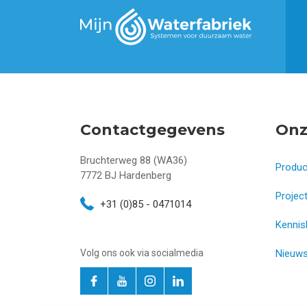
Contactgegevens
Onz
Bruchterweg 88 (WA36)
Produ
7772 BJ
Hardenberg
Projec
+31 (0)85 - 0471014
Kennis
Volg ons ook via socialmedia
Nieuw