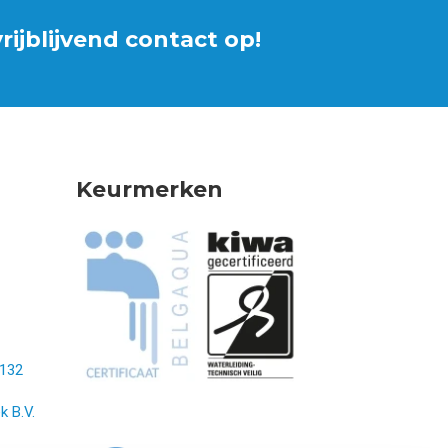
ijblijvend contact op!
Keurmerken
132
k B.V.