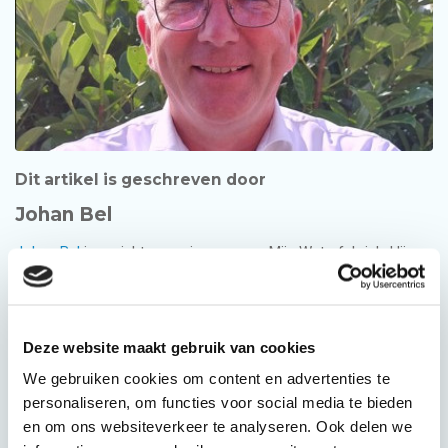
Dit artikel is geschreven door
Johan Bel
Johan Bel
is oprichter en eigenaar van Mijn Waterfabriek. Hij
wordt gedreven om mensen, bedrijven en organisaties te
helpen duurzamer met water om te gaan. Met meer dan 35 jaar
ervaring in het vak heeft Johan een schat aan kennis
opgebouwd over het (her)gebruik van regenwater en grijswater
Deze website maakt gebruik van cookies
en dat deelt hij graag. En dat doet hij niet alleen, maar met een
We gebruiken cookies om content en advertenties te
geweldig team aan mensen bij Mijn Waterfabriek.
personaliseren, om functies voor social media te bieden
en om ons websiteverkeer te analyseren. Ook delen we
Johan heeft een universitaire achtergrond en werkervaring in