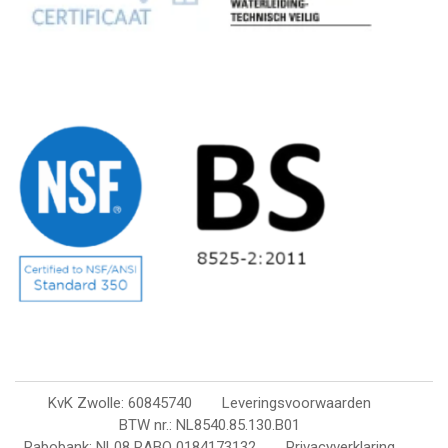
KvK Zwolle: 60845740
Leveringsvoorwaarden
BTW nr.: NL8540.85.130.B01
Rabobank: NL08 RABO 0184173132
Privacyverklaring